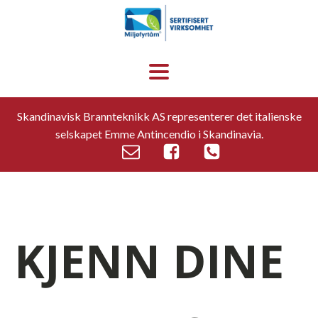
Skandinavisk Brannteknikk AS representerer det italienske
selskapet Emme Antincendio i Skandinavia.
KJENN DINE